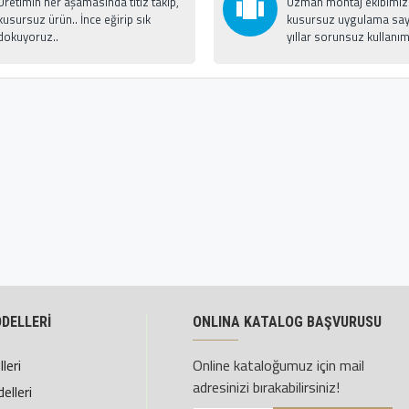
Üretimin her aşamasında titiz takip,
Uzman montaj ekibimizle
kusursuz ürün.. İnce eğirip sık
kusursuz uygulama say
dokuyoruz..
yıllar sorunsuz kullanım
ODELLERİ
ONLINA KATALOG BAŞVURUSU
leri
Online kataloğumuz için mail
adresinizi bırakabilirsiniz!
elleri