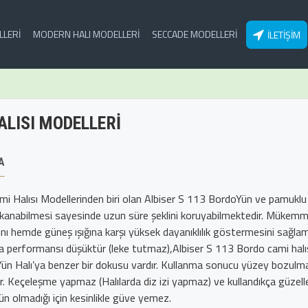
LLERI
MODERN HALI MODELLERI
SECCADE MODELLERI
İLETIŞIM
ALISI MODELLERI
A
ami Halısı Modellerinden biri olan Albiser S 113 BordoYün ve pamuklu
ıkanabilmesi sayesinde uzun süre şeklini koruyabilmektedir. Mükemme
ını hemde güneş ışığına karşı yüksek dayanıklılık göstermesini sağlama
 performansı düşüktür (leke tutmaz),Albiser S 113 Bordo cami halı
Yün Halı’ya benzer bir dokusu vardır. Kullanma sonucu yüzey bozulmas
. Keçeleşme yapmaz (Halılarda diz izi yapmaz) ve kullandıkça güzelle
n olmadığı için kesinlikle güve yemez.