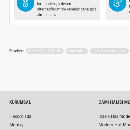
birbirinden şık desen
alternatiflerimizle caminiz daha göz
alıcı olacak.
Etiketler:
Albiser S 113 Bordo
cami halısı
cami halısı modelleri
KURUMSAL
CAMİ HALISI M
Hakkımızda
Klasik Halı Model
Montaj
Modern Halı Mod