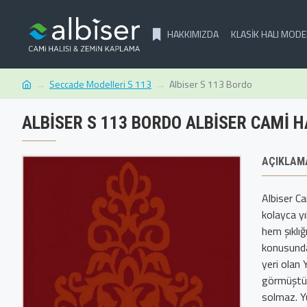
HAKKIMIZDA
KLASIK HALI MODE
Seccade Modelleri S 113
Albiser S 113 Bordo
ALBISER S 113 BORDO ALBISER CAMI H
AÇIKLAM
Albiser C
kolayca y
hem şıklığ
konusunda
yeri olan 
görmüştür
solmaz. Yü