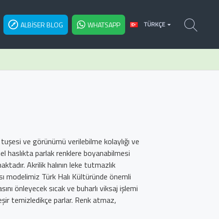
ALBISER BLOG
WHATSAPP
TÜRKÇE
 tuşesi ve görünümü verilebilme kolaylığı ve
l haslıkta parlak renklere boyanabilmesi
ktadır. Akrilik halının leke tutmazlık
sı modelimiz Türk Halı Kültüründe önemli
ını önleyecek sıcak ve buharlı viksaj işlemi
şir temizledikçe parlar. Renk atmaz,