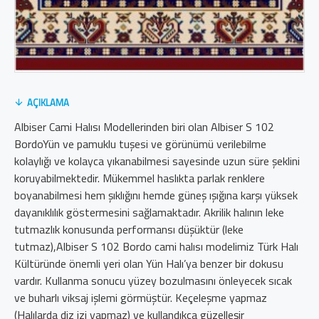
AÇIKLAMA
Albiser Cami Halısı Modellerinden biri olan Albiser S 102
BordoYün ve pamuklu tuşesi ve görünümü verilebilme
kolaylığı ve kolayca yıkanabilmesi sayesinde uzun süre şeklini
koruyabilmektedir. Mükemmel haslıkta parlak renklere
boyanabilmesi hem şıklığını hemde güneş ışığına karşı yüksek
dayanıklılık göstermesini sağlamaktadır. Akrilik halının leke
tutmazlık konusunda performansı düşüktür (leke
tutmaz),Albiser S 102 Bordo cami halısı modelimiz Türk Halı
Kültüründe önemli yeri olan Yün Halı’ya benzer bir dokusu
vardır. Kullanma sonucu yüzey bozulmasını önleyecek sıcak
ve buharlı viksaj işlemi görmüştür. Keçeleşme yapmaz
(Halılarda diz izi yapmaz) ve kullandıkça güzelleşir