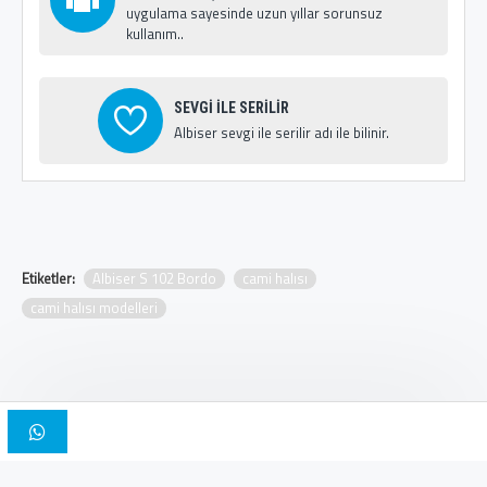
uygulama sayesinde uzun yıllar sorunsuz
kullanım..
SEVGİ İLE SERİLİR
Albiser sevgi ile serilir adı ile bilinir.
Etiketler:
Albiser S 102 Bordo
cami halısı
cami halısı modelleri
Copyright © 2025, Albiser Cami Halıları | Tasarım İskender Bilici