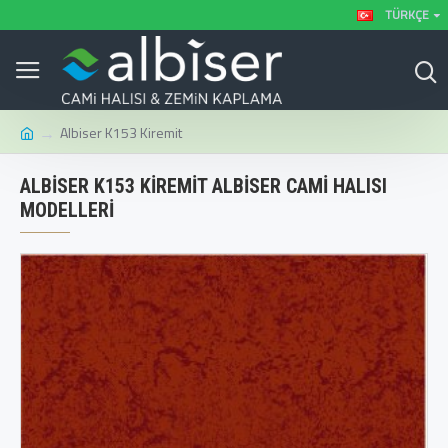
TÜRKÇE
Albiser K153 Kiremit
ALBISER K153 KIREMIT ALBISER CAMI HALISI
MODELLERI