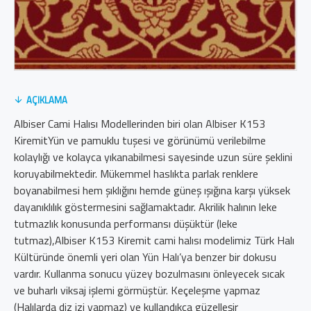
AÇIKLAMA
Albiser Cami Halısı Modellerinden biri olan Albiser K153
KiremitYün ve pamuklu tuşesi ve görünümü verilebilme
kolaylığı ve kolayca yıkanabilmesi sayesinde uzun süre şeklini
koruyabilmektedir. Mükemmel haslıkta parlak renklere
boyanabilmesi hem şıklığını hemde güneş ışığına karşı yüksek
dayanıklılık göstermesini sağlamaktadır. Akrilik halının leke
tutmazlık konusunda performansı düşüktür (leke
tutmaz),Albiser K153 Kiremit cami halısı modelimiz Türk Halı
Kültüründe önemli yeri olan Yün Halı’ya benzer bir dokusu
vardır. Kullanma sonucu yüzey bozulmasını önleyecek sıcak
ve buharlı viksaj işlemi görmüştür. Keçeleşme yapmaz
(Halılarda diz izi yapmaz) ve kullandıkça güzelleşir