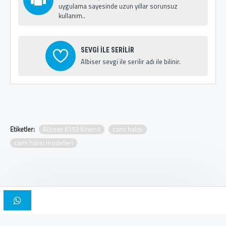
uygulama sayesinde uzun yıllar sorunsuz
kullanım..
SEVGİ İLE SERİLİR
Albiser sevgi ile serilir adı ile bilinir.
Etiketler:
Albiser K153 Kiremit
cami halısı
cami halısı modelleri
Copyright © 2025, Albiser Cami Halıları | Tasarım İskender Bilici