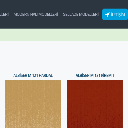
LLERI
MODERN HALI MODELLERI
SECCADE MODELLERI
İLETIŞIM
ALBISER M 121 HARDAL
ALBISER M 121 KIREMIT