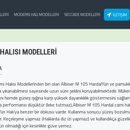
LLERI
MODERN HALI MODELLERI
SECCADE MODELLERI
İLETIŞIM
 HALISI MODELLERI
A
ami Halısı Modellerinden biri olan Albiser M 105 HardalYün ve pamukl
a yıkanabilmesi sayesinde uzun süre şeklini koruyabilmektedir. Müke
ını hemde güneş ışığına karşı yüksek dayanıklılık göstermesini sağlama
 performansı düşüktür (leke tutmaz),Albiser M 105 Hardal cami halı
Yün Halı’ya benzer bir dokusu vardır. Kullanma sonucu yüzey bozulmas
. Keçeleşme yapmaz (Halılarda diz izi yapmaz) ve kullandıkça güzelle
n olmadığı için kesinlikle güve yemez.