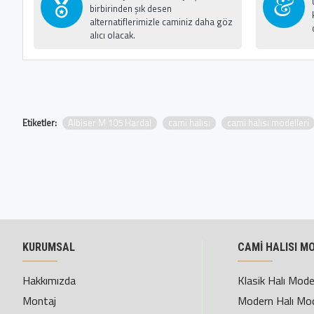
birbirinden şık desen
alternatiflerimizle caminiz daha göz
alıcı olacak.
Etiketler:
Albiser M 105 Hardal
cami halısı
cami halısı modelleri
KURUMSAL
CAMİ HALISI M
Hakkımızda
Klasik Halı Model
Montaj
Modern Halı Mod