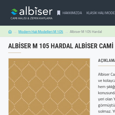
HAKKIMIZDA
KLASIK HALI MODE
Modern Halı Modelleri M 105
Albiser M 105 Hardal
ALBISER M 105 HARDAL ALBISER CAMI
AÇIKLAM
Albiser C
ve kolayc
hem şıklığ
konusunda
yeri olan 
görmüştür
solmaz. Yü