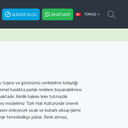
ALBISER BLOG
WHATSAPP
TÜRKÇE
u tuşesi ve görünümü verilebilme kolaylığı
mmel haslıkta parlak renklere boyanabilmesi
ktadır. Akrilik halının leke tutmazlık
sı modelimiz Türk Halı Kültüründe önemli
ını önleyecek sıcak ve buharlı viksaj işlemi
şir temizledikçe parlar. Renk atmaz,