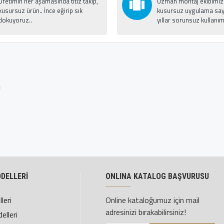
Üretimin her aşamasında titiz takip,
Uzman montaj ekibimizle
kusursuz ürün.. İnce eğirip sık
kusursuz uygulama say
dokuyoruz..
yıllar sorunsuz kullanım
ODELLERİ
ONLINA KATALOG BAŞVURUSU
leri
Online kataloğumuz için mail
adresinizi bırakabilirsiniz!
elleri