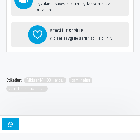
uygulama sayesinde uzun yıllar sorunsuz
kullanım..
SEVGİ İLE SERİLİR
Albiser sevgi ile serilir adı ile bilinir.
Etiketler:
Albiser M 103 Hardal
cami halısı
cami halısı modelleri
Copyright © 2025, Albiser Cami Halıları | Tasarım İskender Bilici