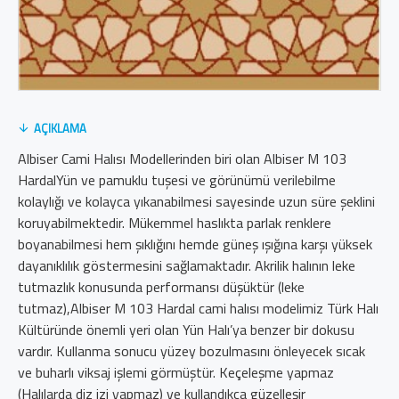
AÇIKLAMA
Albiser Cami Halısı Modellerinden biri olan Albiser M 103
HardalYün ve pamuklu tuşesi ve görünümü verilebilme
kolaylığı ve kolayca yıkanabilmesi sayesinde uzun süre şeklini
koruyabilmektedir. Mükemmel haslıkta parlak renklere
boyanabilmesi hem şıklığını hemde güneş ışığına karşı yüksek
dayanıklılık göstermesini sağlamaktadır. Akrilik halının leke
tutmazlık konusunda performansı düşüktür (leke
tutmaz),Albiser M 103 Hardal cami halısı modelimiz Türk Halı
Kültüründe önemli yeri olan Yün Halı’ya benzer bir dokusu
vardır. Kullanma sonucu yüzey bozulmasını önleyecek sıcak
ve buharlı viksaj işlemi görmüştür. Keçeleşme yapmaz
(Halılarda diz izi yapmaz) ve kullandıkça güzelleşir