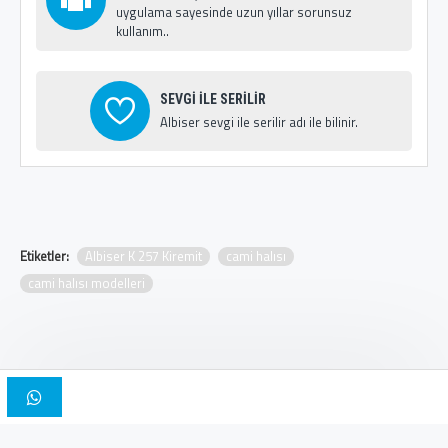
uygulama sayesinde uzun yıllar sorunsuz
kullanım..
SEVGİ İLE SERİLİR
Albiser sevgi ile serilir adı ile bilinir.
Etiketler:
Albiser K 257 Kiremit
cami halısı
cami halısı modelleri
Copyright © 2025, Albiser Cami Halıları | Tasarım İskender Bilici