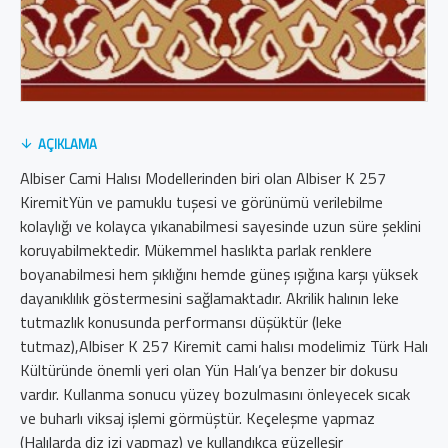
AÇIKLAMA
Albiser Cami Halısı Modellerinden biri olan Albiser K 257
KiremitYün ve pamuklu tuşesi ve görünümü verilebilme
kolaylığı ve kolayca yıkanabilmesi sayesinde uzun süre şeklini
koruyabilmektedir. Mükemmel haslıkta parlak renklere
boyanabilmesi hem şıklığını hemde güneş ışığına karşı yüksek
dayanıklılık göstermesini sağlamaktadır. Akrilik halının leke
tutmazlık konusunda performansı düşüktür (leke
tutmaz),Albiser K 257 Kiremit cami halısı modelimiz Türk Halı
Kültüründe önemli yeri olan Yün Halı’ya benzer bir dokusu
vardır. Kullanma sonucu yüzey bozulmasını önleyecek sıcak
ve buharlı viksaj işlemi görmüştür. Keçeleşme yapmaz
(Halılarda diz izi yapmaz) ve kullandıkça güzelleşir