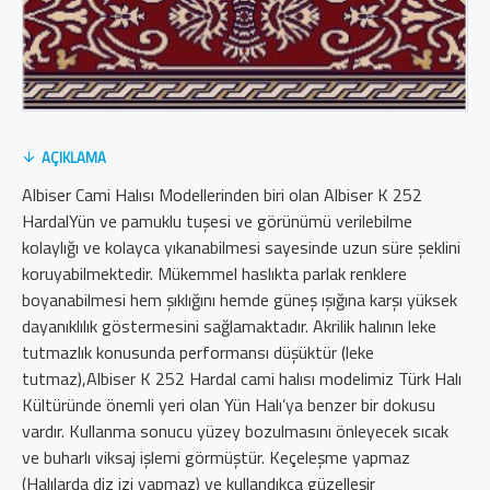
AÇIKLAMA
Albiser Cami Halısı Modellerinden biri olan Albiser K 252
HardalYün ve pamuklu tuşesi ve görünümü verilebilme
kolaylığı ve kolayca yıkanabilmesi sayesinde uzun süre şeklini
koruyabilmektedir. Mükemmel haslıkta parlak renklere
boyanabilmesi hem şıklığını hemde güneş ışığına karşı yüksek
dayanıklılık göstermesini sağlamaktadır. Akrilik halının leke
tutmazlık konusunda performansı düşüktür (leke
tutmaz),Albiser K 252 Hardal cami halısı modelimiz Türk Halı
Kültüründe önemli yeri olan Yün Halı’ya benzer bir dokusu
vardır. Kullanma sonucu yüzey bozulmasını önleyecek sıcak
ve buharlı viksaj işlemi görmüştür. Keçeleşme yapmaz
(Halılarda diz izi yapmaz) ve kullandıkça güzelleşir