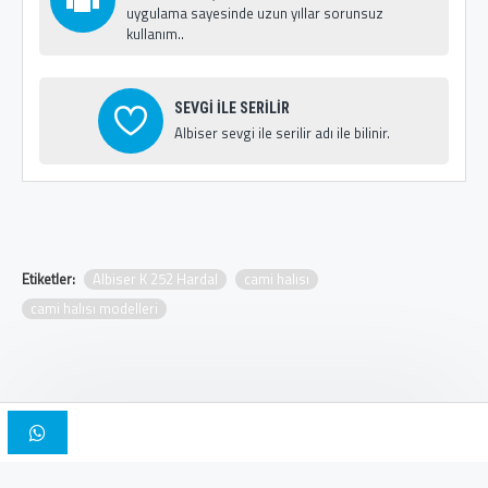
uygulama sayesinde uzun yıllar sorunsuz
kullanım..
SEVGİ İLE SERİLİR
Albiser sevgi ile serilir adı ile bilinir.
Etiketler:
Albiser K 252 Hardal
cami halısı
cami halısı modelleri
Copyright © 2025, Albiser Cami Halıları | Tasarım İskender Bilici