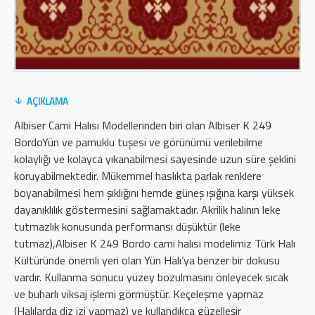
AÇIKLAMA
Albiser Cami Halısı Modellerinden biri olan Albiser K 249
BordoYün ve pamuklu tuşesi ve görünümü verilebilme
kolaylığı ve kolayca yıkanabilmesi sayesinde uzun süre şeklini
koruyabilmektedir. Mükemmel haslıkta parlak renklere
boyanabilmesi hem şıklığını hemde güneş ışığına karşı yüksek
dayanıklılık göstermesini sağlamaktadır. Akrilik halının leke
tutmazlık konusunda performansı düşüktür (leke
tutmaz),Albiser K 249 Bordo cami halısı modelimiz Türk Halı
Kültüründe önemli yeri olan Yün Halı’ya benzer bir dokusu
vardır. Kullanma sonucu yüzey bozulmasını önleyecek sıcak
ve buharlı viksaj işlemi görmüştür. Keçeleşme yapmaz
(Halılarda diz izi yapmaz) ve kullandıkça güzelleşir