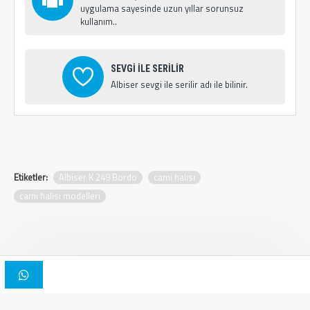
uygulama sayesinde uzun yıllar sorunsuz
kullanım..
SEVGİ İLE SERİLİR
Albiser sevgi ile serilir adı ile bilinir.
Etiketler:
Albiser K 249 Bordo
cami halısı
cami halısı modelleri
Copyright © 2025, Albiser Cami Halıları | Tasarım İskender Bilici