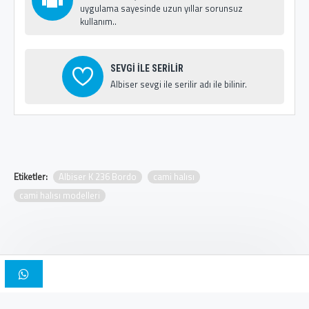
uygulama sayesinde uzun yıllar sorunsuz
kullanım..
SEVGİ İLE SERİLİR
Albiser sevgi ile serilir adı ile bilinir.
Etiketler:
Albiser K 236 Bordo
cami halısı
cami halısı modelleri
Copyright © 2025, Albiser Cami Halıları | Tasarım İskender Bilici