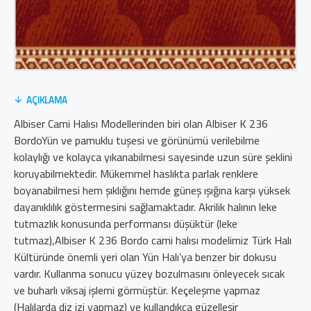
AÇIKLAMA
Albiser Cami Halısı Modellerinden biri olan Albiser K 236
BordoYün ve pamuklu tuşesi ve görünümü verilebilme
kolaylığı ve kolayca yıkanabilmesi sayesinde uzun süre şeklini
koruyabilmektedir. Mükemmel haslıkta parlak renklere
boyanabilmesi hem şıklığını hemde güneş ışığına karşı yüksek
dayanıklılık göstermesini sağlamaktadır. Akrilik halının leke
tutmazlık konusunda performansı düşüktür (leke
tutmaz),Albiser K 236 Bordo cami halısı modelimiz Türk Halı
Kültüründe önemli yeri olan Yün Halı’ya benzer bir dokusu
vardır. Kullanma sonucu yüzey bozulmasını önleyecek sıcak
ve buharlı viksaj işlemi görmüştür. Keçeleşme yapmaz
(Halılarda diz izi yapmaz) ve kullandıkça güzelleşir