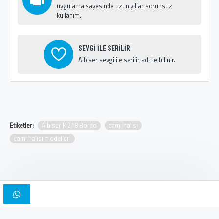
uygulama sayesinde uzun yıllar sorunsuz
kullanım..
SEVGİ İLE SERİLİR
Albiser sevgi ile serilir adı ile bilinir.
Etiketler:
Albiser K 218 Bordo
cami halısı
cami halısı modelleri
Copyright © 2025, Albiser Cami Halıları | Tasarım İskender Bilici