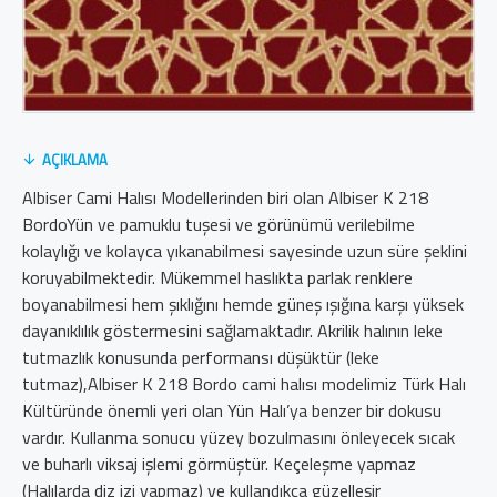
AÇIKLAMA
Albiser Cami Halısı Modellerinden biri olan Albiser K 218
BordoYün ve pamuklu tuşesi ve görünümü verilebilme
kolaylığı ve kolayca yıkanabilmesi sayesinde uzun süre şeklini
koruyabilmektedir. Mükemmel haslıkta parlak renklere
boyanabilmesi hem şıklığını hemde güneş ışığına karşı yüksek
dayanıklılık göstermesini sağlamaktadır. Akrilik halının leke
tutmazlık konusunda performansı düşüktür (leke
tutmaz),Albiser K 218 Bordo cami halısı modelimiz Türk Halı
Kültüründe önemli yeri olan Yün Halı’ya benzer bir dokusu
vardır. Kullanma sonucu yüzey bozulmasını önleyecek sıcak
ve buharlı viksaj işlemi görmüştür. Keçeleşme yapmaz
(Halılarda diz izi yapmaz) ve kullandıkça güzelleşir