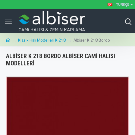
TÜRKÇE
Klasik Halı Modelleri K 218
Albiser K 218 Bordo
ALBISER K 218 BORDO ALBISER CAMI HALISI
MODELLERI