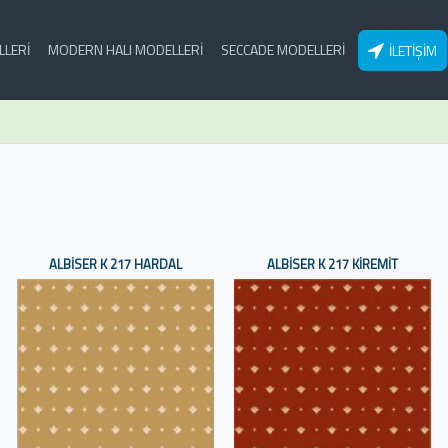
LLERI
MODERN HALI MODELLERI
SECCADE MODELLERI
İLETIŞIM
ALBISER K 217 HARDAL
ALBISER K 217 KIREMIT