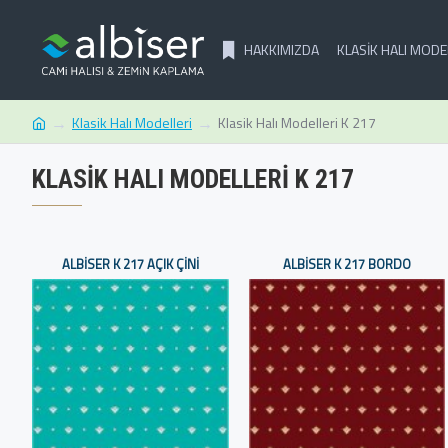
HAKKIMIZDA
KLASIK HALI MODE
Klasik Halı Modelleri
Klasik Halı Modelleri K 217
KLASIK HALI MODELLERI K 217
ALBISER K 217 AÇIK ÇINI
ALBISER K 217 BORDO