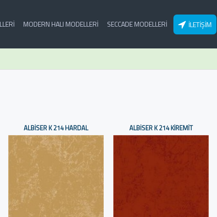
LLERI
MODERN HALI MODELLERI
SECCADE MODELLERI
İLETIŞIM
ALBISER K 214 HARDAL
ALBISER K 214 KIREMIT