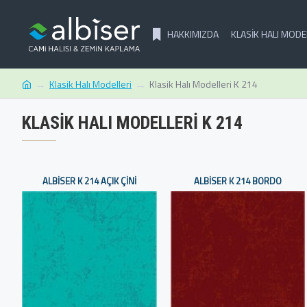
HAKKIMIZDA
KLASIK HALI MODE
Klasik Halı Modelleri
Klasik Halı Modelleri K 214
KLASIK HALI MODELLERI K 214
ALBISER K 214 AÇIK ÇINI
ALBISER K 214 BORDO