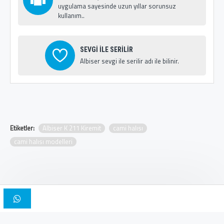
uygulama sayesinde uzun yıllar sorunsuz
kullanım..
SEVGİ İLE SERİLİR
Albiser sevgi ile serilir adı ile bilinir.
Etiketler:
Albiser K 211 Kiremit
cami halısı
cami halısı modelleri
Copyright © 2025, Albiser Cami Halıları | Tasarım İskender Bilici