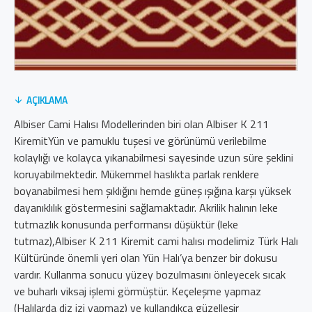
AÇIKLAMA
Albiser Cami Halısı Modellerinden biri olan Albiser K 211
KiremitYün ve pamuklu tuşesi ve görünümü verilebilme
kolaylığı ve kolayca yıkanabilmesi sayesinde uzun süre şeklini
koruyabilmektedir. Mükemmel haslıkta parlak renklere
boyanabilmesi hem şıklığını hemde güneş ışığına karşı yüksek
dayanıklılık göstermesini sağlamaktadır. Akrilik halının leke
tutmazlık konusunda performansı düşüktür (leke
tutmaz),Albiser K 211 Kiremit cami halısı modelimiz Türk Halı
Kültüründe önemli yeri olan Yün Halı’ya benzer bir dokusu
vardır. Kullanma sonucu yüzey bozulmasını önleyecek sıcak
ve buharlı viksaj işlemi görmüştür. Keçeleşme yapmaz
(Halılarda diz izi yapmaz) ve kullandıkça güzelleşir