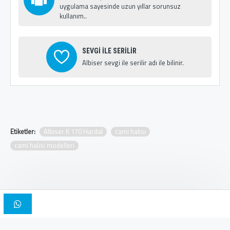
uygulama sayesinde uzun yıllar sorunsuz
kullanım..
SEVGİ İLE SERİLİR
Albiser sevgi ile serilir adı ile bilinir.
Etiketler:
Albiser K 170 Hardal
cami halısı
cami halısı modelleri
Copyright © 2025, Albiser Cami Halıları | Tasarım İskender Bilici