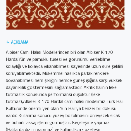
AÇIKLAMA
Albiser Cami Halısı Modellerinden biri olan Albiser K 170
HardalYün ve pamuklu tuşesi ve görünümü verilebilme
kolaylığı ve kolayca yıkanabilmesi sayesinde uzun süre şeklini
koruyabilmektedir. Mükemmel haslıkta parlak renklere
boyanabilmesi hem şıklığını hemde güneş ışığına karşı yüksek
dayanıklılık göstermesini sağlamaktadır. Akrilik halının leke
tutmazlık konusunda performansı düşüktür (leke
tutmaz),Albiser K 170 Hardal cami halısı modelimiz Türk Halı
Kültüründe önemli yeri olan Yün Halı’ya benzer bir dokusu
vardır. Kullanma sonucu yüzey bozulmasını önleyecek sıcak
ve buharlı viksaj işlemi görmüştür. Keçeleşme yapmaz
(Halılarda diz izi yapmaz) ve kullandıkça güzelleşir