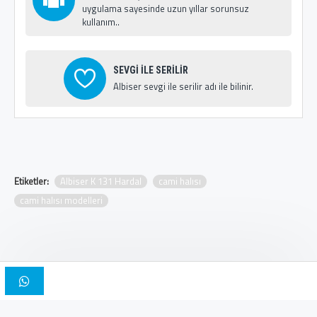
uygulama sayesinde uzun yıllar sorunsuz
kullanım..
SEVGİ İLE SERİLİR
Albiser sevgi ile serilir adı ile bilinir.
Etiketler:
Albiser K 131 Hardal
cami halısı
cami halısı modelleri
Copyright © 2025, Albiser Cami Halıları | Tasarım İskender Bilici