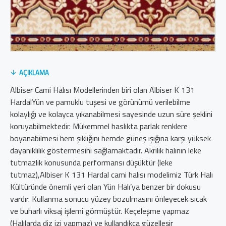
AÇIKLAMA
Albiser Cami Halısı Modellerinden biri olan Albiser K 131
HardalYün ve pamuklu tuşesi ve görünümü verilebilme
kolaylığı ve kolayca yıkanabilmesi sayesinde uzun süre şeklini
koruyabilmektedir. Mükemmel haslıkta parlak renklere
boyanabilmesi hem şıklığını hemde güneş ışığına karşı yüksek
dayanıklılık göstermesini sağlamaktadır. Akrilik halının leke
tutmazlık konusunda performansı düşüktür (leke
tutmaz),Albiser K 131 Hardal cami halısı modelimiz Türk Halı
Kültüründe önemli yeri olan Yün Halı’ya benzer bir dokusu
vardır. Kullanma sonucu yüzey bozulmasını önleyecek sıcak
ve buharlı viksaj işlemi görmüştür. Keçeleşme yapmaz
(Halılarda diz izi yapmaz) ve kullandıkça güzelleşir