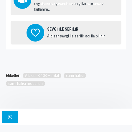
uygulama sayesinde uzun yıllar sorunsuz
kullanım..
SEVGİ İLE SERİLİR
Albiser sevgi ile serilir adı ile bilinir.
Etiketler:
Albiser K 103 Hardal
cami halısı
cami halısı modelleri
Copyright © 2025, Albiser Cami Halıları | Tasarım İskender Bilici